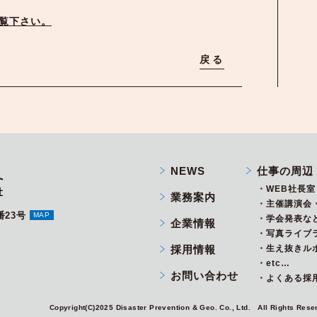
ご覧下さい。
戻る
NEWS
仕事の周辺
・WEB社長室
業務案内
・主催講演会
番23号
MAP
・学会発表な
企業情報
・写真ライブ
採用情報
・生え抜きル
・etc…
お問い合わせ
・よくある採用
Copyright(C)2025 Disaster Prevention & Geo. Co., Ltd. All Rights Rese