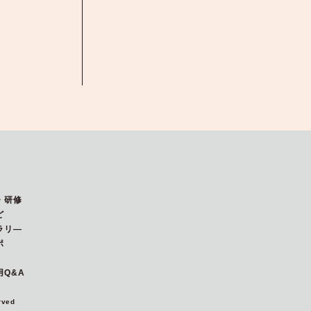
・研修
ど
ラリ―
ポ
Q&A
rved