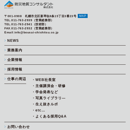
MAP
〒001-0908 札幌市北区新琴似8条15丁目3番23号
TEL.011-763-2939（営業総務部）
TEL.011-763-2941（技術部）
FAX.011-763-2932（営業総務部）
Email:info@bousai-chishitsu.co.jp
NEWS
業務案内
企業情報
採用情報
仕事の周辺
・WEB社長室
・主催講演会・研修
・学会発表など
・写真ライブラリ―
・生え抜きルポ
・etc…
・よくある採用Q&A
お問い合わせ