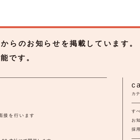
トからのお知らせを掲載しています。
可能です。
c
カ
す
面接を行います
お
採